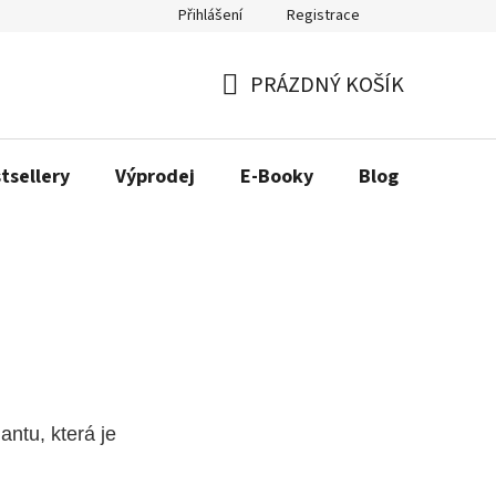
Přihlášení
Registrace
ás
Náš příběh
PRÁZDNÝ KOŠÍK
NÁKUPNÍ
KOŠÍK
tsellery
Výprodej
E-Booky
Blog
antu, která je