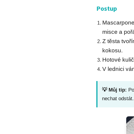
Postup
Mascarpone
misce a poř
Z těsta tvoř
kokosu.
Hotové kuli
V lednici vá
💡 Můj tip:
Pok
nechat odstát