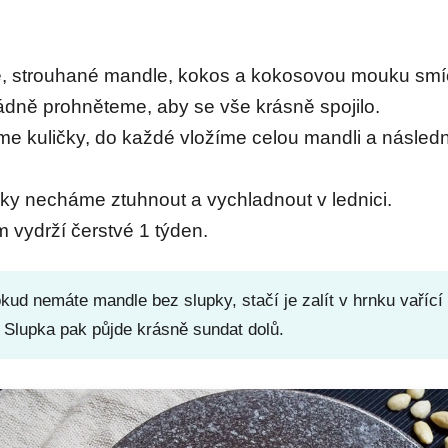
, strouhané mandle, kokos a kokosovou mouku sm
ádně prohněteme, aby se vše krásně spojilo.
íme kuličky, do každé vložíme celou mandli a následn
čky necháme ztuhnout a vychladnout v lednici.
m vydrží čerstvé 1 týden.
ud nemáte mandle bez slupky, stačí je zalít v hrnku vařící 
. Slupka pak půjde krásně sundat dolů.