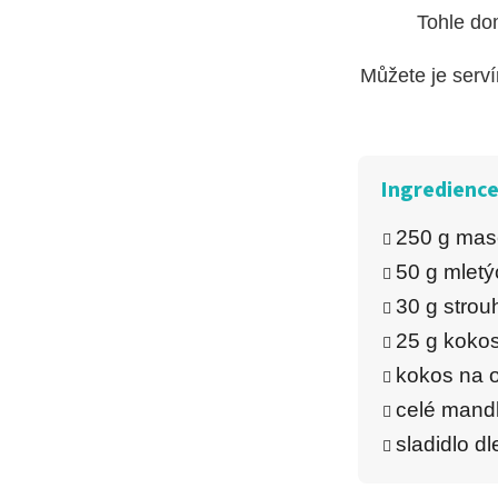
Tohle do
Můžete je serví
Ingredience 
250 g mas
50 g mletý
30 g stro
25 g koko
kokos na 
celé mandl
sladidlo d