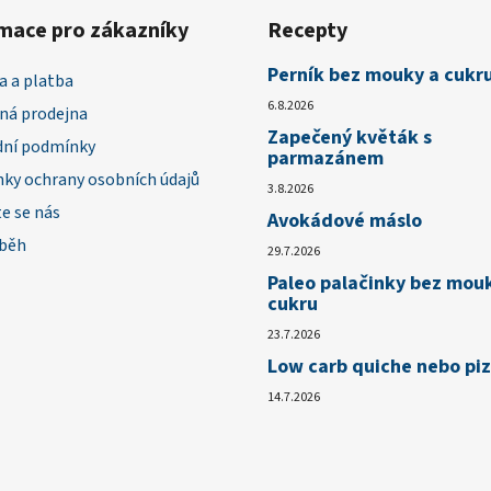
mace pro zákazníky
Recepty
Perník bez mouky a cukr
a a platba
6.8.2026
á prodejna
Zapečený květák s
ní podmínky
parmazánem
ky ochrany osobních údajů
3.8.2026
e se nás
Avokádové máslo
íběh
29.7.2026
Paleo palačinky bez mou
cukru
23.7.2026
Low carb quiche nebo pi
14.7.2026