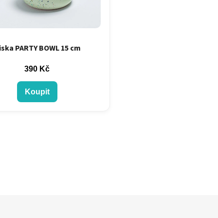
iska PARTY BOWL 15 cm
390 Kč
Koupit