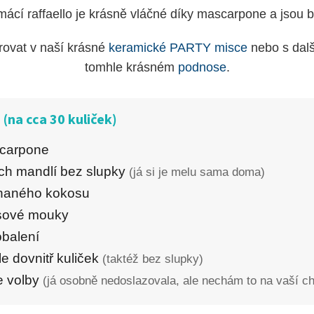
mácí raffaello je krásně vláčné díky mascarpone a jsou b
rovat v naší krásné
keramické PARTY misce
nebo s dal
tomhle krásném
podnose
.
(na cca 30 kuliček)
carpone
ch mandlí bez slupky
(já si je melu sama doma
)
uhaného kokosu
sové mouky
obalení
e dovnitř kuliček
(taktéž bez slupky)
le volby
(já osobně nedoslazovala, ale nechám to na vaší ch