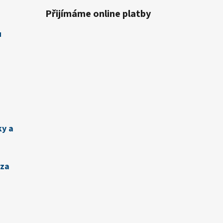
Přijímáme online platby
u
ky a
zza