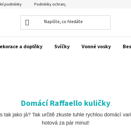
ní podmínky
Podmínky ochrany osobních údajů
Zeptejte se n
ekorace a doplňky
Svíčky
Vonné vosky
Bes
Domácí Raffaello kuličky
s tak jako já? Tak určitě zkuste tuhle rychlou domácí vari
hotová za pár minut!