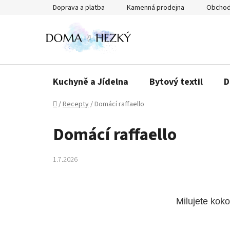
Přejít
Doprava a platba
Kamenná prodejna
Obchod
na
obsah
Kuchyně a Jídelna
Bytový textil
D
Domů
/
Recepty
/
Domácí raffaello
Domácí raffaello
1.7.2026
Milujete koko