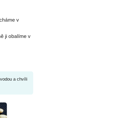
ícháme v
ě ji obalíme v
vodou a chvíli