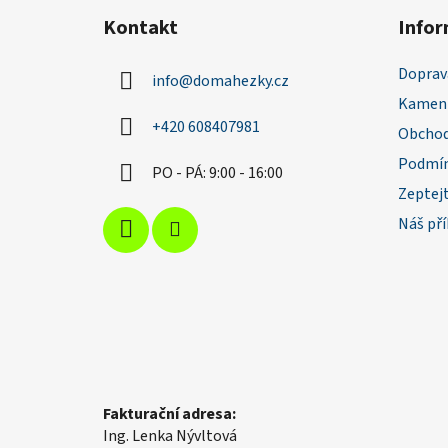
á
Kontakt
Infor
p
a
Doprav
info
@
domahezky.cz
t
Kamenn
í
+420 608407981
Obchod
Podmín
PO - PÁ: 9:00 - 16:00
Zeptejt
Náš př
Fakturační adresa:
Ing. Lenka Nývltová