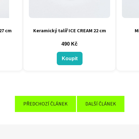
27 cm
Keramický talíř ICE CREAM 22 cm
M
490 Kč
Koupit
PŘEDCHOZÍ ČLÁNEK
DALŠÍ ČLÁNEK