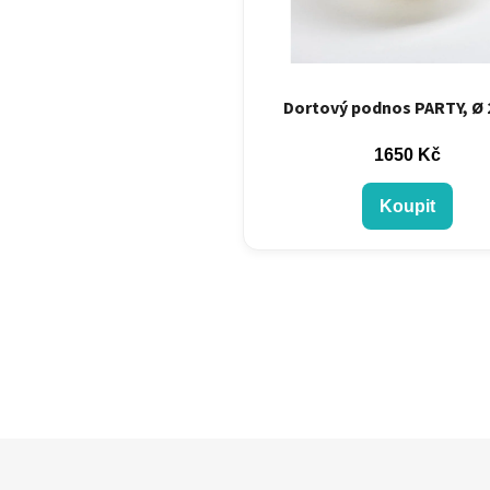
Dortový podnos PARTY, Ø 
1650 Kč
Koupit
Z