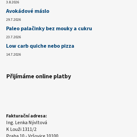
3.8.2026
Avokádové máslo
29.7.2026
Paleo palačinky bez mouky a cukru
23.7.2026
Low carb quiche nebo pizza
14.7.2026
Přijímáme online platby
Fakturační adresa:
Ing. Lenka Nývltová
K Louži 1311/2
Praha 10 - Vršovice 10100