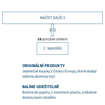
NAČÍST DALŠÍ 3
S
1
t
2
r
O
á
18
položek celkem
v
n
l
k
NAHORU
á
o
d
v
a
á
ORIGINÁLNÍ PRODUKTY
c
n
í
í
Jedinečné kousky z Česka i Evropy, které dodají
p
vašemu domovu styl.
r
v
BALÍME UDRŽITELNĚ
k
Balíme do papíru, s minimem plastu, a dáváme
y
druhou šanci obalům.
v