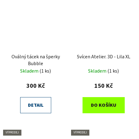
Oválný tácek na šperky
Svícen Atelier. 3D - Lila XL
Bubble
Skladem
(1 ks)
Skladem
(1 ks)
300 Kč
150 Kč
DETAIL
DO KOŠÍKU
VÝPRODEJ
VÝPRODEJ