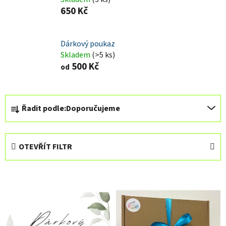
650 Kč
Dárkový poukaz
Skladem
(>5 ks)
500 Kč
od
Ř
Řadit podle:
Doporučujeme
a
z
e
OTEVŘÍT FILTR
n
í
V
p
ý
r
p
o
i
d