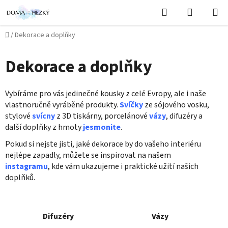
Přejít
Hledat
NÁKUPN
na
KOŠÍK
obsah
Domů
/
Dekorace a doplňky
Dekorace a doplňky
Vybíráme pro vás jedinečné kousky z celé Evropy, ale i naše
vlastnoručně vyráběné produkty.
Svíčky
ze sójového vosku,
stylové
svícny
z 3D tiskárny, porcelánové
vázy
, difuzéry a
další doplňky z hmoty
jesmonite
.
Pokud si nejste jisti, jaké dekorace by do vašeho interiéru
nejlépe zapadly, můžete se inspirovat na našem
instagramu
, kde vám ukazujeme i praktické užití našich
doplňků.
Difuzéry
Vázy