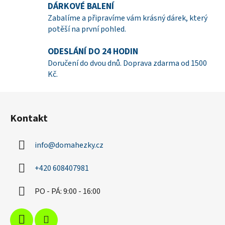
ý
DÁRKOVÉ BALENÍ
p
Zabalíme a připravíme vám krásný dárek, který
i
potěší na první pohled.
s
u
ODESLÁNÍ DO 24 HODIN
Doručení do dvou dnů. Doprava zdarma od 1500
Kč.
Z
á
Kontakt
p
a
info
@
domahezky.cz
t
í
+420 608407981
PO - PÁ: 9:00 - 16:00