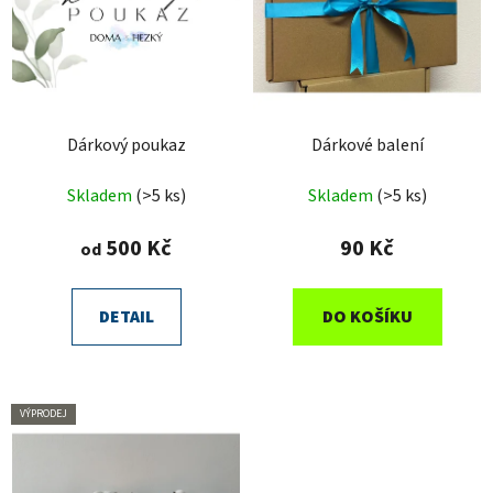
s
u
p
k
r
t
o
ů
d
u
Dárkový poukaz
Dárkové balení
k
Skladem
(>5 ks)
Skladem
(>5 ks)
t
ů
500 Kč
90 Kč
od
DETAIL
DO KOŠÍKU
VÝPRODEJ