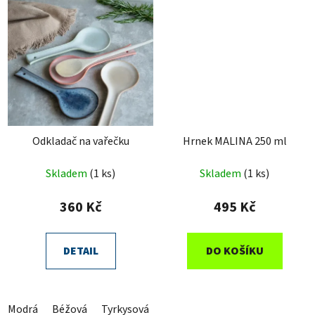
Odkladač na vařečku
Hrnek MALINA 250 ml
Skladem
(1 ks)
Skladem
(1 ks)
360 Kč
495 Kč
DETAIL
DO KOŠÍKU
Modrá
Béžová
Tyrkysová
Růžová