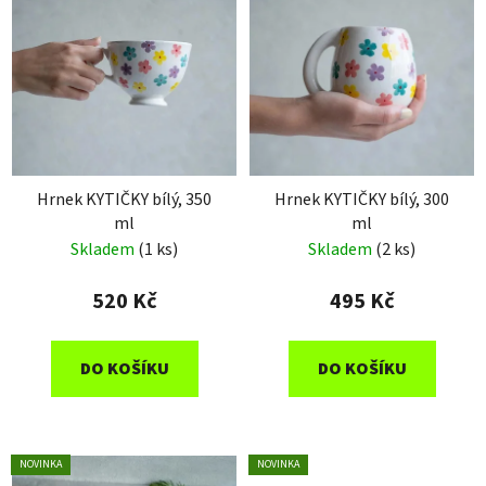
p
í
i
p
s
r
p
o
r
d
o
u
d
k
u
Hrnek KYTIČKY bílý, 350
Hrnek KYTIČKY bílý, 300
t
ml
ml
k
ů
Skladem
(1 ks)
Skladem
(2 ks)
t
ů
520 Kč
495 Kč
DO KOŠÍKU
DO KOŠÍKU
NOVINKA
NOVINKA