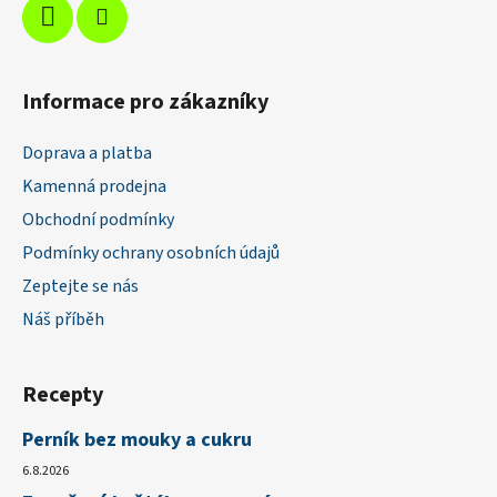
v
ý
p
i
Informace pro zákazníky
s
u
Doprava a platba
Kamenná prodejna
Obchodní podmínky
Podmínky ochrany osobních údajů
Zeptejte se nás
Náš příběh
Recepty
Perník bez mouky a cukru
6.8.2026