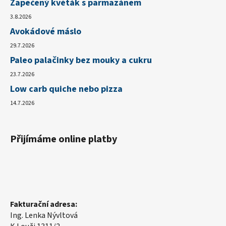
Zapečený květák s parmazánem
3.8.2026
Avokádové máslo
29.7.2026
Paleo palačinky bez mouky a cukru
23.7.2026
Low carb quiche nebo pizza
14.7.2026
Přijímáme online platby
Fakturační adresa:
Ing. Lenka Nývltová