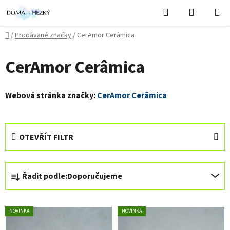
Přejít
Hledat
NÁKUPN
na
KOŠÍK
obsah
Domů
/
Prodávané značky
/
CerAmor Cerâmica
CerAmor Cerâmica
Webová stránka značky:
CerAmor Cerâmica
OTEVŘÍT FILTR
Ř
Řadit podle:
Doporučujeme
a
z
V
e
NOVINKA
NOVINKA
ý
n