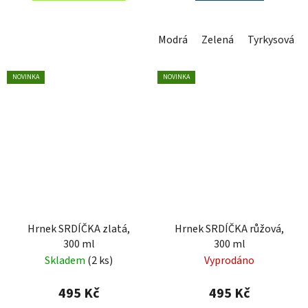
Modrá
Zelená
Tyrkysová
NOVINKA
NOVINKA
Hrnek SRDÍČKA zlatá,
Hrnek SRDÍČKA růžová,
300 ml
300 ml
Skladem
(2 ks)
Vyprodáno
495 Kč
495 Kč