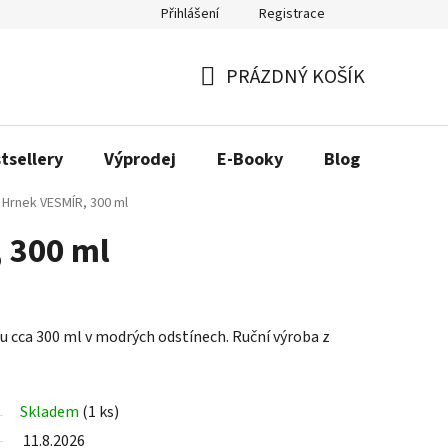
Přihlášení
Registrace
ás
Náš příběh
PRÁZDNÝ KOŠÍK
NÁKUPNÍ
KOŠÍK
tsellery
Výprodej
E-Booky
Blog
Hrnek VESMÍR, 300 ml
 300 ml
 cca 300 ml v modrých odstínech. Ruční výroba z
Skladem
(1 ks)
11.8.2026