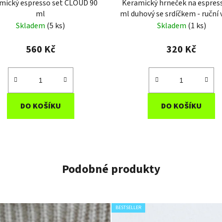
mický espresso set CLOUD 90
Keramický hrneček na espres
ml
ml duhový se srdíčkem - ruční
Vyrobený v ČR
Skladem
(5 ks)
Skladem
(1 ks)
560 Kč
320 Kč
DO KOŠÍKU
DO KOŠÍKU
Podobné produkty
BESTSELLER