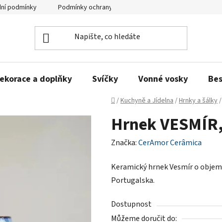
ní podmínky
Podmínky ochrany osobních údajů
Zeptejte se n
ekorace a doplňky
Svíčky
Vonné vosky
Bes
Domů
/
Kuchyně a Jídelna
/
Hrnky a šálky
/
Hrnek VESMÍR,
Značka:
CerAmor Cerâmica
Keramický hrnek Vesmír o objemu
Portugalska.
Dostupnost
Můžeme doručit do: