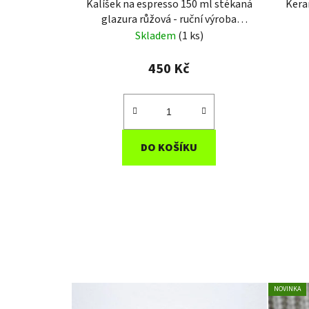
Kalíšek na espresso 150 ml stékaná
Kera
glazura růžová - ruční výroba
Vyrobený v ČR
Skladem
(1 ks)
450 Kč
DO KOŠÍKU
NOVINKA