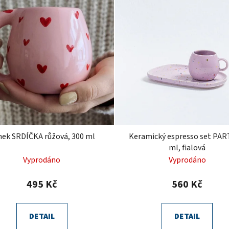
nek SRDÍČKA růžová, 300 ml
Keramický espresso set PAR
ml, fialová
Vyprodáno
Vyprodáno
495 Kč
560 Kč
DETAIL
DETAIL