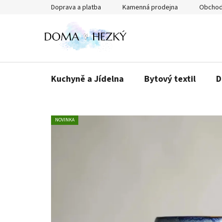
Přejít
Doprava a platba
Kamenná prodejna
Obchod
na
obsah
Kuchyně a Jídelna
Bytový textil
D
NOVINKA