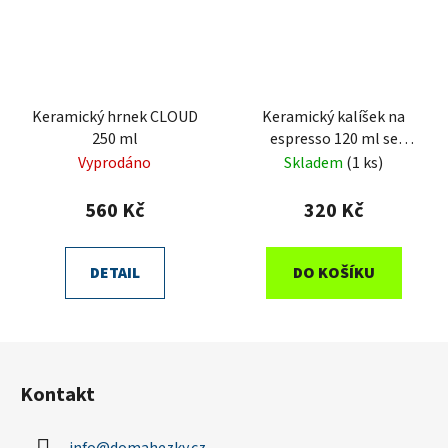
Keramický hrnek CLOUD
Keramický kalíšek na
250 ml
espresso 120 ml se
srdíčkem - ruční výroba
Vyprodáno
Skladem
(1 ks)
Vyrobený v ČR
560 Kč
320 Kč
DETAIL
DO KOŠÍKU
Z
á
Kontakt
p
a