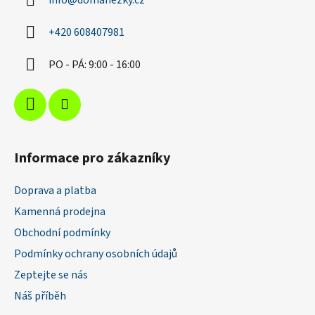
info
@
domahezky.cz
t
í
+420 608407981
PO - PÁ: 9:00 - 16:00
Informace pro zákazníky
Doprava a platba
Kamenná prodejna
Obchodní podmínky
Podmínky ochrany osobních údajů
Zeptejte se nás
Náš příběh