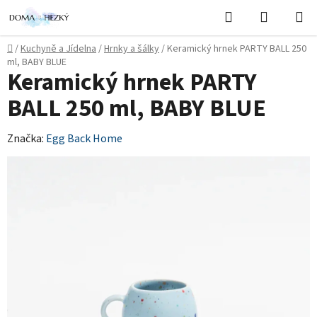
Přejít
Hledat
NÁKUPN
na
KOŠÍK
obsah
Domů
/
Kuchyně a Jídelna
/
Hrnky a šálky
/
Keramický hrnek PARTY BALL 250
ml, BABY BLUE
Keramický hrnek PARTY
BALL 250 ml, BABY BLUE
Značka:
Egg Back Home