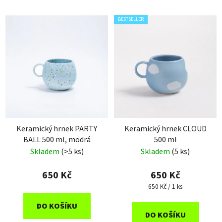
BESTSELLER
Keramický hrnek PARTY
Keramický hrnek CLOUD
BALL 500 ml, modrá
500 ml
Skladem
(>5 ks)
Skladem
(5 ks)
650 Kč
650 Kč
Měrná
650 Kč / 1 ks
cena:
DO KOŠÍKU
DO KOŠÍKU