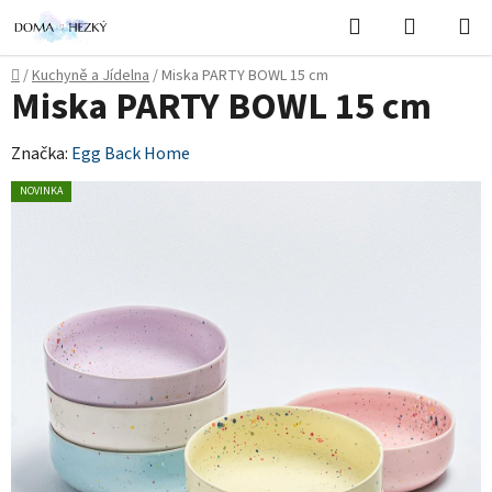
Přejít
Hledat
NÁKUPN
na
KOŠÍK
obsah
Domů
/
Kuchyně a Jídelna
/
Miska PARTY BOWL 15 cm
Miska PARTY BOWL 15 cm
Značka:
Egg Back Home
NOVINKA