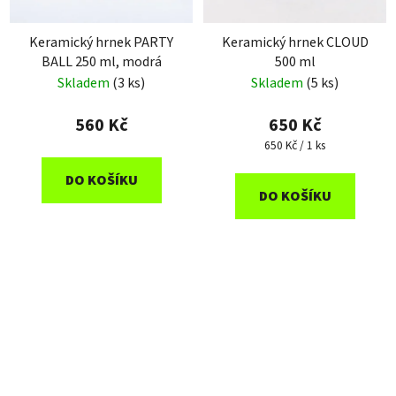
Keramický hrnek PARTY
Keramický hrnek CLOUD
BALL 250 ml, modrá
500 ml
Skladem
(3 ks)
Skladem
(5 ks)
560 Kč
650 Kč
Měrná
650 Kč / 1 ks
cena:
DO KOŠÍKU
DO KOŠÍKU