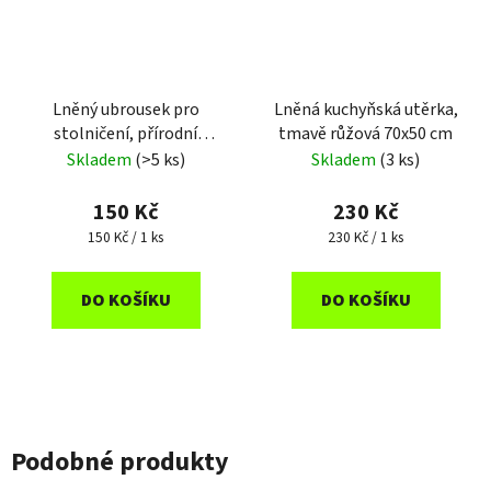
Lněný ubrousek pro
Lněná kuchyňská utěrka,
stolničení, přírodní
tmavě růžová 70x50 cm
béžová 30x30 cm
Skladem
(>5 ks)
Skladem
(3 ks)
150 Kč
230 Kč
Měrná
Měrná
150 Kč / 1 ks
230 Kč / 1 ks
cena:
cena:
DO KOŠÍKU
DO KOŠÍKU
Podobné produkty