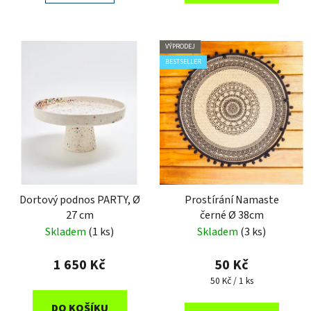
VÝPRODEJ
BESTSELLER
Dortový podnos PARTY, Ø
Prostírání Namaste
27 cm
černé Ø 38cm
Skladem
(1 ks)
Skladem
(3 ks)
1 650 Kč
50 Kč
Měrná
50 Kč / 1 ks
cena:
DO KOŠÍKU