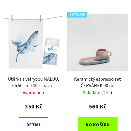
BESTSELLER
Utěrka s velrybou MALUU,
Keramický espresso set
70x50 cm
100% bavlna
ČERVÁNEK 90 ml
OEKO-TEX®
Vyprodáno
Skladem
(1 ks)
350 Kč
560 Kč
DETAIL
DO KOŠÍKU