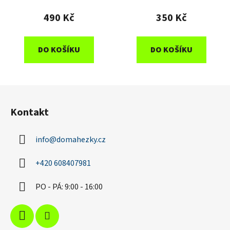
TEX®
490 Kč
350 Kč
DO KOŠÍKU
DO KOŠÍKU
Z
á
Kontakt
p
a
info
@
domahezky.cz
t
í
+420 608407981
PO - PÁ: 9:00 - 16:00