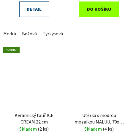
DETAIL
DO KOŠÍKU
Modrá
Béžová
Tyrkysová
Růžová
NOVINKA
Keramický talíř ICE
Utěrka s modrou
CREAM 22 cm
mozaikou MALUU, 70x50
cm
100% bavlna OEKO-
Skladem
(2 ks)
Skladem
(4 ks)