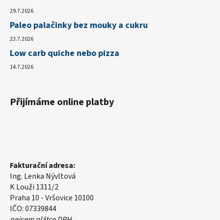
29.7.2026
Paleo palačinky bez mouky a cukru
23.7.2026
Low carb quiche nebo pizza
14.7.2026
Přijímáme online platby
Fakturační adresa:
Ing. Lenka Nývltová
K Louži 1311/2
Praha 10 - Vršovice 10100
IČO: 07339844
nejsem plátce DPH