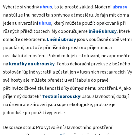
Vyberte si vhodný
ubrus
, to je prostě základ. Moderní
ubrusy
na stůl ze lnu navodí tu správnou atmosféru. Je fajn mít doma
jeden univerzální
ubrus
, který můžete použít opakovaně při
různých příležitostech. My doporučujeme
lněné ubrusy
, které
doladíte dekoracemi.
Lněné ubrusy
jsou v současné době velmi
populární, protože přinášejí do prostoru příjemnou a
rustikální atmosféru. Pokud milujete stolování, nezapomeňte
na
kroužky na ubrousky
. Tento dekorační prvek se z běžného
stolování úplně vytratil a zůstal jen v luxusních restauracích. Vy
své hosty ale můžete přenést u vaší tabule do pravé
pětihvězdičkové zkušenosti díky důmyslnému prostření. A jako
příjemný dodatek?
Textilní ubrousky
! Jsou slavnostní, dodají
na úrovni ale zároveň jsou super ekologické, protože je
jednoduše po použití vyperete.
Dekorace stolu: Pro vytvoření slavnostního prostření