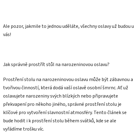
Ale pozor, jakmile to jednou uděláte, všechny oslavy už budou u
vás!
Jak správně prostřít stůl na narozeninovou oslavu?
Prostření stolu na narozeninovou oslavu může být zábavnou a
tvořivou činností, která dodá vaší oslavě osobní šmrnc. Ať už
oslavujete narozeniny svých blízkých nebo připravujete
překvapení pro někoho jiného, správné prostření stolu je
klíčové pro vytvoření slavnostní atmosféry. Tento článek se
bude hodit i k prostření stolu během svátků, kde se ale
vyřádíme trošku víc.