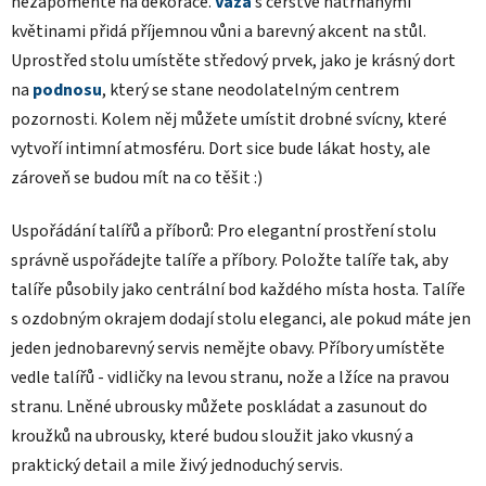
nezapomeňte na dekorace.
Váza
s čerstvě natrhanými
květinami přidá příjemnou vůni a barevný akcent na stůl.
Uprostřed stolu umístěte středový prvek, jako je krásný dort
na
podnosu
, který se stane neodolatelným centrem
pozornosti. Kolem něj můžete umístit drobné svícny, které
vytvoří intimní atmosféru. Dort sice bude lákat hosty, ale
zároveň se budou mít na co těšit :)
Uspořádání talířů a příborů: Pro elegantní prostření stolu
správně uspořádejte talíře a příbory. Položte talíře tak, aby
talíře působily jako centrální bod každého místa hosta. Talíře
s ozdobným okrajem dodají stolu eleganci, ale pokud máte jen
jeden jednobarevný servis nemějte obavy. Příbory umístěte
vedle talířů - vidličky na levou stranu, nože a lžíce na pravou
stranu. Lněné ubrousky můžete poskládat a zasunout do
kroužků na ubrousky, které budou sloužit jako vkusný a
praktický detail a mile živý jednoduchý servis.