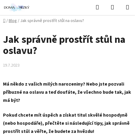
Přejít
Hledat
NÁKUPN
na
KOŠÍK
obsah
Domů
/
Blog
/
Jak správně prostřít stůl na oslavu?
Jak správně prostřít stůl na
oslavu?
19.7.2023
Má někdo z vašich milých narozeniny? Nebo jste pozvali
příbuzné na oslavu a teď doufáte, že všechno bude tak, jak
má být?
Pokud chcete mít úspěch a získat titul skvělé hospodyně
(nebo hospodáře), přečtěte si následující tipy, jak správně
prostřít stůl a věřte, že budete za hvězdu!