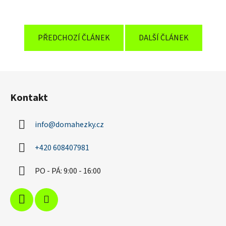
PŘEDCHOZÍ ČLÁNEK
DALŠÍ ČLÁNEK
Z
á
Kontakt
p
a
info
@
domahezky.cz
t
í
+420 608407981
PO - PÁ: 9:00 - 16:00