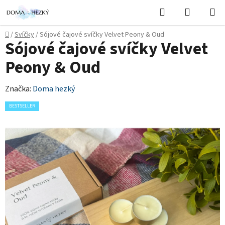
Přejít
Hledat
NÁKUPN
na
KOŠÍK
obsah
Domů
/
Svíčky
/
Sójové čajové svíčky Velvet Peony & Oud
Sójové čajové svíčky Velvet
Peony & Oud
Značka:
Doma hezký
BESTSELLER