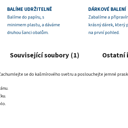
BALÍME UDRŽITELNĚ
DÁRKOVÉ BALENÍ
Balíme do papíru, s
Zabalíme a připrav
minimem plastu, a dáváme
krásný dárek, který 
druhou šanci obalům.
na první pohled.
Související soubory (1)
Ostatní
 Zachumlejte se do kašmírového svetru a poslouchejte jemné praská
ránu.
ku.
lo.