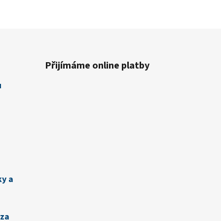
Přijímáme online platby
u
ky a
zza