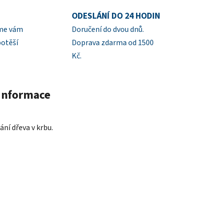
ODESLÁNÍ DO 24 HODIN
íme vám
Doručení do dvou dnů.
potěší
Doprava zdarma od 1500
Kč.
 informace
ní dřeva v krbu.