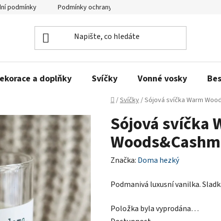
ní podmínky
Podmínky ochrany osobních údajů
Zeptejte se n
ekorace a doplňky
Svíčky
Vonné vosky
Bes
Domů
/
Svíčky
/
Sójová svíčka Warm Woo
Sójová svíčka
Woods&Cashme
Značka:
Doma hezký
Podmanivá luxusní vanilka. Sladk
Položka byla vyprodána…