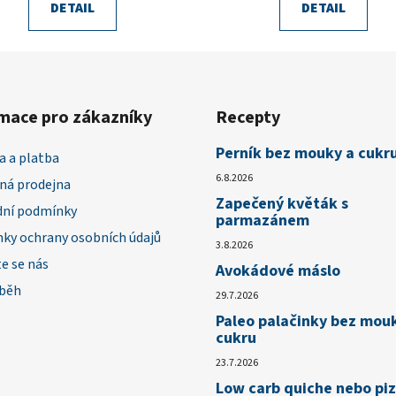
DETAIL
DETAIL
mace pro zákazníky
Recepty
Perník bez mouky a cukr
a a platba
6.8.2026
á prodejna
Zapečený květák s
ní podmínky
parmazánem
ky ochrany osobních údajů
3.8.2026
e se nás
Avokádové máslo
íběh
29.7.2026
Paleo palačinky bez mou
cukru
23.7.2026
Low carb quiche nebo pi