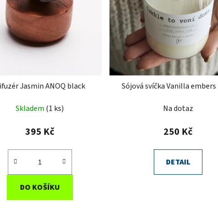
ifuzér Jasmin ANOQ black
Sójová svíčka Vanilla embers
Skladem
(1 ks)
Na dotaz
395 Kč
250 Kč
DETAIL
DO KOŠÍKU