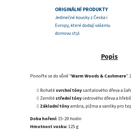
ORIGINÁLNÍ PRODUKTY
Jedinečné kousky z Česka i
Evropy, které dodají vašemu
domovu styl.
Popis
Ponořte se do vůně "
Warm Woods & Cashmere
".
Bohaté
svrchní tóny
santalového dřeva a šaf
Zemité
střední tóny
cedrového dřeva a hřebíč
Základní tóny
ambra, pižma a vanilky pro tep
Doba hoření:
15-20 hodin
Hmotnost vosku:
125 g