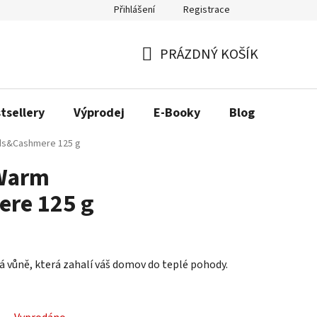
Přihlášení
Registrace
ás
Náš příběh
PRÁZDNÝ KOŠÍK
NÁKUPNÍ
KOŠÍK
tsellery
Výprodej
E-Booky
Blog
ds&Cashmere 125 g
 Warm
re 125 g
á vůně, která zahalí váš domov do teplé pohody.