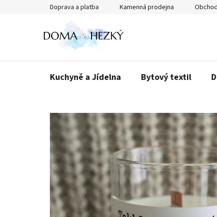
Přejít
Doprava a platba
Kamenná prodejna
Obchod
na
obsah
Kuchyně a Jídelna
Bytový textil
D