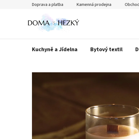
Přejít
Doprava a platba
Kamenná prodejna
Obchod
na
obsah
Kuchyně a Jídelna
Bytový textil
D