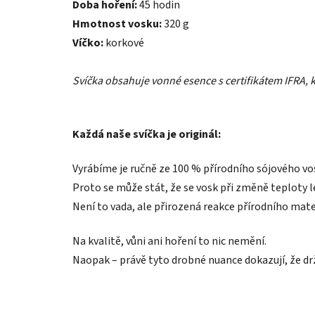
Doba hoření:
45 hodin
Hmotnost vosku:
320 g
Víčko:
korkové
Svíčka obsahuje vonné esence s certifikátem IFRA, k
Každá naše svíčka je originál:
Vyrábíme je ručně ze 100 % přírodního sójového vo
Proto se může stát, že se vosk při změně teploty l
Není to vada, ale přirozená reakce přírodního mater
Na kvalitě, vůni ani hoření to nic nemění.
Naopak – právě tyto drobné nuance dokazují, že drž