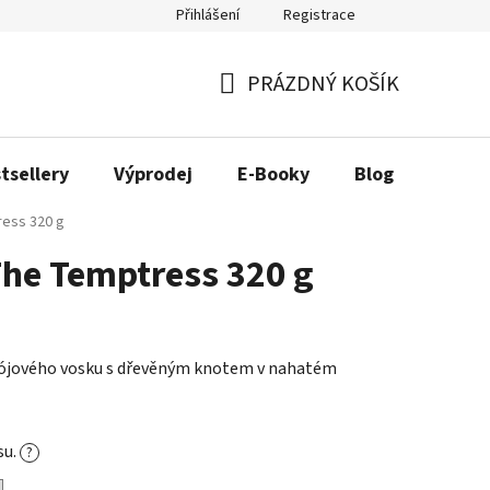
Přihlášení
Registrace
ás
Náš příběh
PRÁZDNÝ KOŠÍK
NÁKUPNÍ
KOŠÍK
tsellery
Výprodej
E-Booky
Blog
ress 320 g
The Temptress 320 g
sójového vosku s dřevěným knotem v nahatém
su.
?