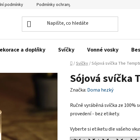
ní podmínky
Podmínky ochrany osobních údajů
Zeptejte se n
ekorace a doplňky
Svíčky
Vonné vosky
Bes
Domů
/
Svíčky
/
Sójová svíčka The Tempt
Sójová svíčka 
Značka:
Doma hezký
Ručně vyráběná svíčka ze 100% 
provedení - bez etikety.
Vyberte si etiketu dle vašeho vku