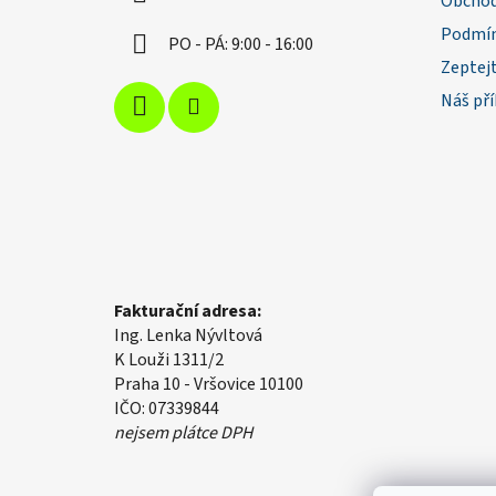
Obchod
Podmín
PO - PÁ: 9:00 - 16:00
Zeptejt
Náš př
Fakturační adresa:
Ing. Lenka Nývltová
K Louži 1311/2
Praha 10 - Vršovice 10100
IČO: 07339844
nejsem plátce DPH