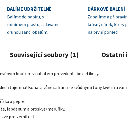
BALÍME UDRŽITELNĚ
DÁRKOVÉ BALENÍ
Balíme do papíru, s
Zabalíme a připrav
minimem plastu, a dáváme
krásný dárek, který 
druhou šanci obalům.
na první pohled.
Související soubory (1)
Ostatní
řevěným knotem v nahatém provedení - bez etikety.
ech tajemna! Bohatá vůně šafránu se svůdnými tóny květin a vanil
íšku a pepře.
ste, labdanum a broskve/meruňky.
oskve pro zemitost.