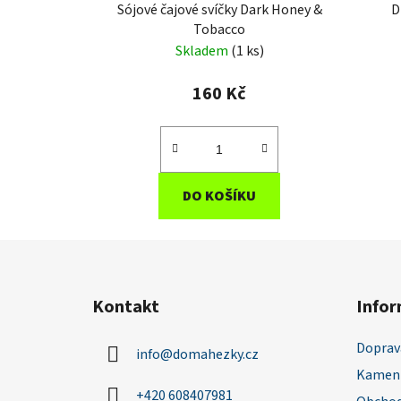
Sójové čajové svíčky Dark Honey &
D
Tobacco
Skladem
(1 ks)
160 Kč
DO KOŠÍKU
Z
á
Kontakt
Infor
p
a
Doprav
info
@
domahezky.cz
t
Kamenn
í
+420 608407981