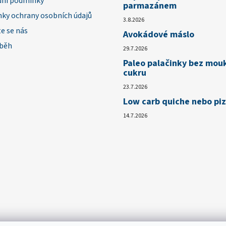
ní podmínky
parmazánem
ky ochrany osobních údajů
3.8.2026
e se nás
Avokádové máslo
íběh
29.7.2026
Paleo palačinky bez mou
cukru
23.7.2026
Low carb quiche nebo pi
14.7.2026