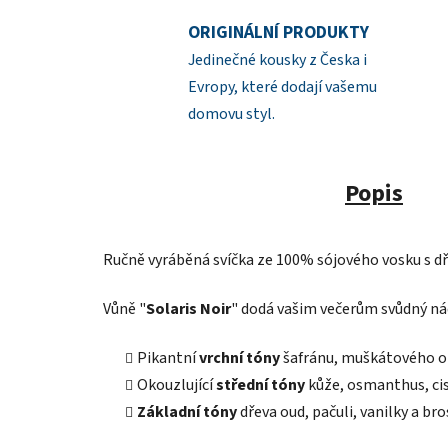
ORIGINÁLNÍ PRODUKTY
Jedinečné kousky z Česka i
Evropy, které dodají vašemu
domovu styl.
Popis
Ručně vyráběná svíčka ze 100% sójového vosku s d
Vůně "
Solaris Noir
" dodá vašim večerům svůdný nád
Pikantní
vrchní tóny
šafránu, muškátového oř
Okouzlující
střední tóny
kůže, osmanthus, ci
Základní tóny
dřeva oud, pačuli, vanilky a br