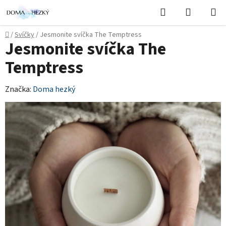
Přejít
Hledat
NÁKUPN
na
KOŠÍK
obsah
Domů
/
Svíčky
/
Jesmonite svíčka The Temptress
Jesmonite svíčka The
Temptress
Značka:
Doma hezký