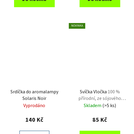
NOVINKA
Srdíčka do aromalampy
Svíčka Vločka
100 %
Solaris Noir
přírodní, ze sójového
vosku
Vyprodáno
Skladem
(>5 ks)
140 Kč
85 Kč