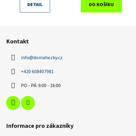
DETAIL
DO KOŠÍKU
Z
á
Kontakt
p
a
info
@
domahezky.cz
t
í
+420 608407981
PO - PÁ: 9:00 - 16:00
Informace pro zákazníky