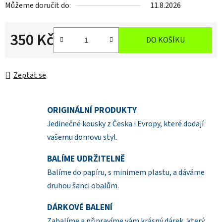
Můžeme doručit do:
11.8.2026
350 Kč
DO KOŠÍKU
Měrná cena:
Zeptat se
ORIGINÁLNÍ PRODUKTY
Jedinečné kousky z Česka i Evropy, které dodají
vašemu domovu styl.
BALÍME UDRŽITELNĚ
Balíme do papíru, s minimem plastu, a dáváme
druhou šanci obalům.
DÁRKOVÉ BALENÍ
Zabalíme a připravíme vám krásný dárek, který